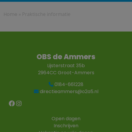
Home
»
Praktische informatie
OBS de Ammers
Lijsterstraat 35b
2964CC Groot-Ammers
0184-661228
directieammers@o2a5.nl
Facebook
Instagram
Open dagen
Inschrijven